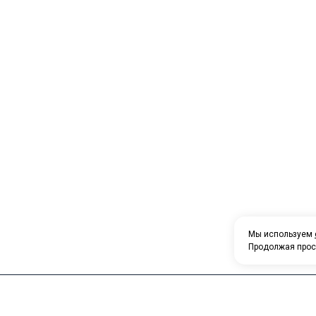
Мы используем
Продолжая прос
2026 © “Транспортная компания СпецТрансАвто”
Политика конфиденциальности
|
Карта сайта